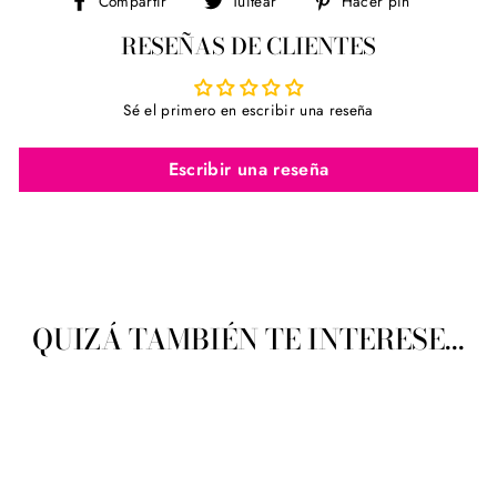
Compartir
Tuitear
Hacer pin
en
en
en
RESEÑAS DE CLIENTES
Facebook
Twitter
Pinterest
Sé el primero en escribir una reseña
Escribir una reseña
QUIZÁ TAMBIÉN TE INTERESE...