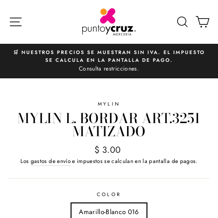
Ir
directamente
NAVEGACIÓN
BUSCA
C
al
contenido
🛒 NUESTROS PRECIOS SE MUESTRAN SIN IVA. EL IMPUESTO
SE CALCULA EN LA PANTALLA DE PAGO.
diapositivas
Consulta restricciones.
pausa
MYLIN
MYLIN L. BORDAR ART.3251
MATIZADO
Precio
$ 3.00
habitual
Los
gastos de envío
e impuestos se calculan en la pantalla de pagos.
COLOR
Amarillo-Blanco 016