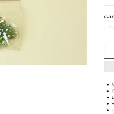
COL
La
M
C
L
V
1