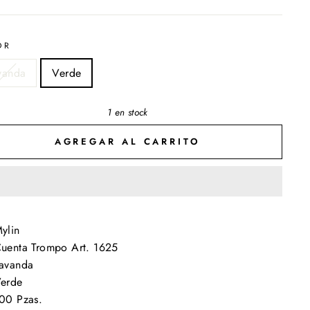
OR
vanda
Verde
1 en stock
AGREGAR AL CARRITO
ylin
uenta Trompo Art. 1625
avanda
erde
00 Pzas.