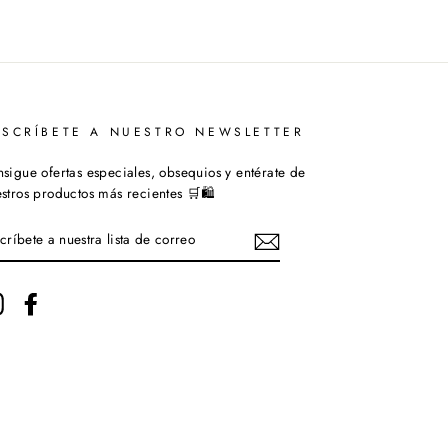
USCRÍBETE A NUESTRO NEWSLETTER
sigue ofertas especiales, obsequios y entérate de
stros productos más recientes 🛒🛍️
SCRÍBETE
ESTRA
STA
Instagram
Facebook
RREO