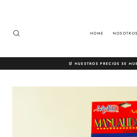
Ir
directamente
al
contenido
BUSCAR
HOME
NOSOTRO
🛒 NUESTROS PRECIOS SE MU