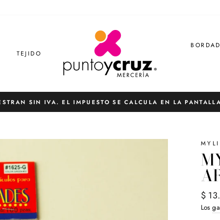
BORDA
S
TEJIDO
ESTRAN SIN IVA. EL IMPUESTO SE CALCULA EN LA PANTALL
diapositivas
pausa
MYL
M
AR
Preci
$ 13
habit
Los
ga