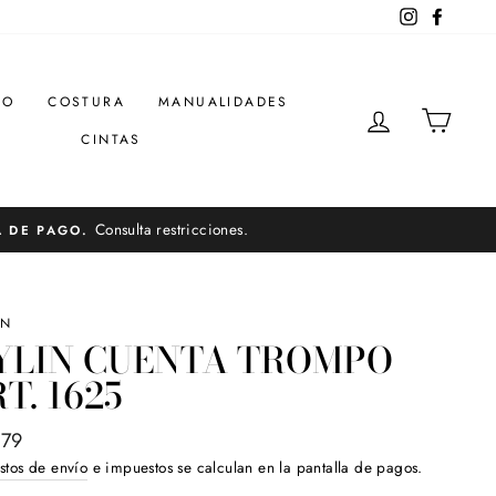
Instagram
Facebo
DO
COSTURA
MANUALIDADES
INGRESAR
CARR
CINTAS
Consulta restricciones.
A DE PAGO.
IN
YLIN CUENTA TROMPO
T. 1625
o
.79
ual
stos de envío
e impuestos se calculan en la pantalla de pagos.