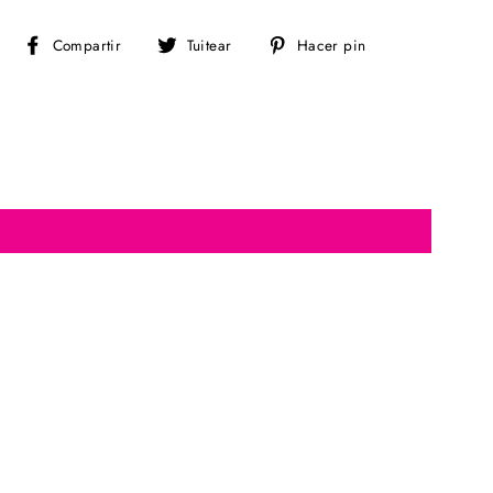
Compartir
Tuitear
Pinear
Compartir
Tuitear
Hacer pin
en
en
en
Facebook
Twitter
Pinterest