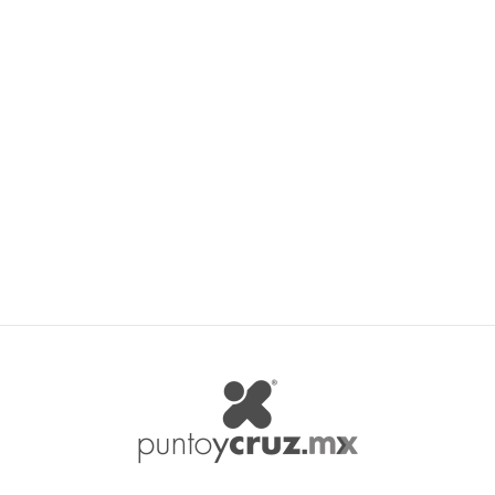
Mylin Piedra Acrílica
Navette Lavanda Art. 3724
MYLIN
$ 31.03