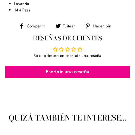
Lavanda
144 Pzas.
Compartir
Tuitear
Pinear
Compartir
Tuitear
Hacer pin
en
en
en
RESEÑAS DE CLIENTES
Facebook
Twitter
Pinterest
Sé el primero en escribir una reseña
Escribir una reseña
QUIZÁ TAMBIÉN TE INTERESE...