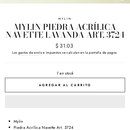
(E
MYLIN
MYLIN PIEDRA ACRÍLICA
NAVETTE LAVANDA ART. 3724
Precio
$ 31.03
habitual
Los
gastos de envío
e impuestos se calculan en la pantalla de pagos.
1 en stock
AGREGAR AL CARRITO
Mylin
Piedra Acrílica Navette Art. 3724