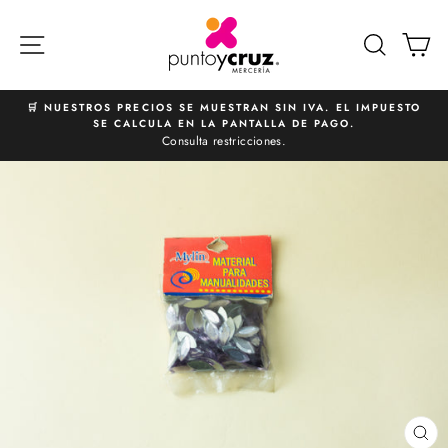
Ir
directamente
NAVEGACIÓN
BUSCA
C
al
contenido
🛒 NUESTROS PRECIOS SE MUESTRAN SIN IVA. EL IMPUESTO
SE CALCULA EN LA PANTALLA DE PAGO.
diapositivas
Consulta restricciones.
pausa
CE