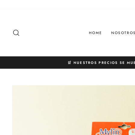
Ir
directamente
al
contenido
BUSCAR
HOME
NOSOTRO
🛒 NUESTROS PRECIOS SE MU