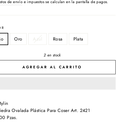
ual
stos de envío
e impuestos se calculan en la pantalla de pagos.
OR
jo
Oro
Azul
Rosa
Plata
2 en stock
AGREGAR AL CARRITO
ylin
iedra Ovalada Plástica Para Coser Art. 2421
00 Pzas.