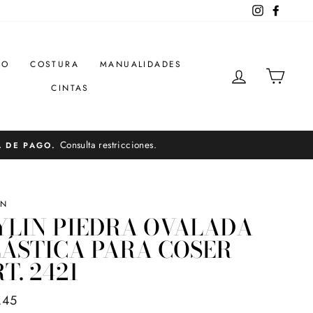
Instagram
Facebo
DO
COSTURA
MANUALIDADES
INGRESAR
CARR
CINTAS
Consulta restricciones.
A DE PAGO.
IN
YLIN PIEDRA OVALADA
ÁSTICA PARA COSER
T. 2421
o
.45