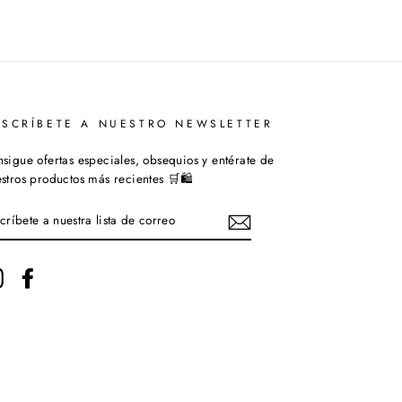
USCRÍBETE A NUESTRO NEWSLETTER
sigue ofertas especiales, obsequios y entérate de
stros productos más recientes 🛒🛍️
SCRÍBETE
ESTRA
STA
Instagram
Facebook
RREO