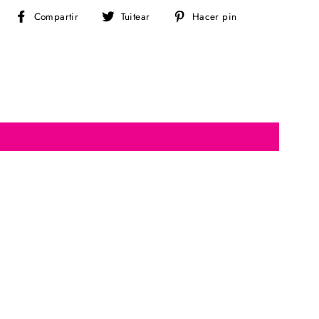
Compartir
Tuitear
Pinear
Compartir
Tuitear
Hacer pin
en
en
en
Facebook
Twitter
Pinterest