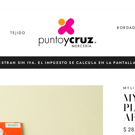
BORDA
S
TEJIDO
ESTRAN SIN IVA. EL IMPUESTO SE CALCULA EN LA PANTALL
diapositivas
pausa
MYL
M
PL
AR
Preci
$ 28