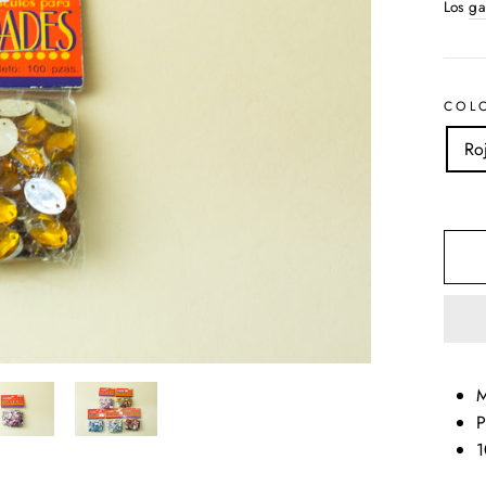
habit
Los
ga
COL
Ro
M
P
1