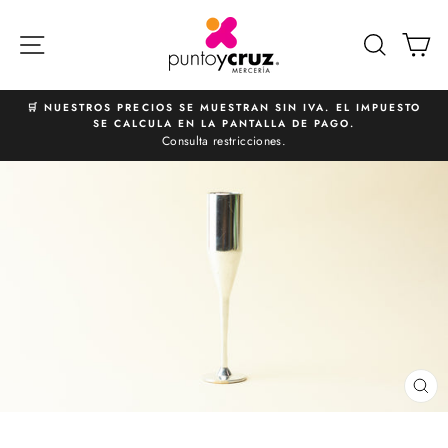
Ir
directamente
NAVEGACIÓN
BUSCA
C
al
contenido
🛒 NUESTROS PRECIOS SE MUESTRAN SIN IVA. EL IMPUESTO
SE CALCULA EN LA PANTALLA DE PAGO.
diapositivas
Consulta restricciones.
pausa
CE
(E