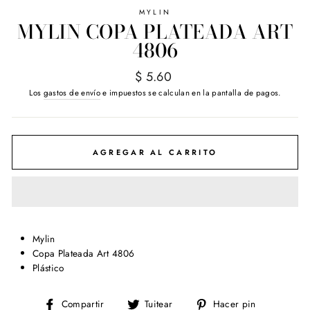
MYLIN
MYLIN COPA PLATEADA ART
4806
Precio
$ 5.60
habitual
Los
gastos de envío
e impuestos se calculan en la pantalla de pagos.
AGREGAR AL CARRITO
Mylin
Copa Plateada Art 4806
Plástico
Compartir
Tuitear
Pinear
Compartir
Tuitear
Hacer pin