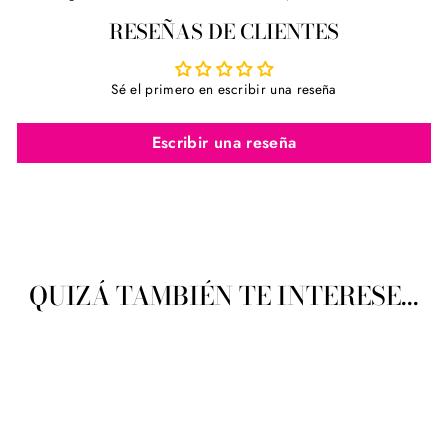
en
en
en
RESEÑAS DE CLIENTES
Facebook
Twitter
Pinterest
Sé el primero en escribir una reseña
Escribir una reseña
QUIZÁ TAMBIÉN TE INTERESE...