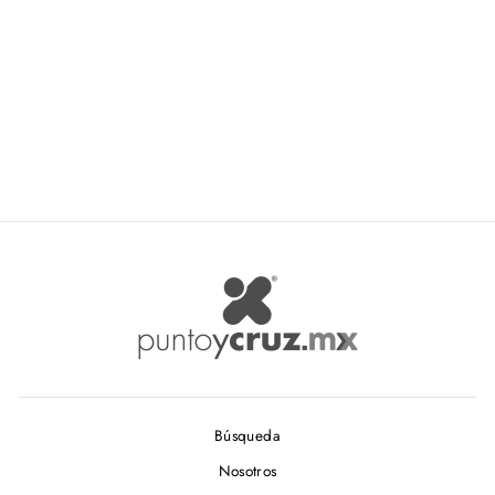
Mylin Copa Plateada Art
4806
MYLIN
$ 5.60
Búsqueda
Nosotros