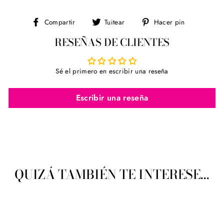
Compartir
Tuitear
Pinear
Compartir
Tuitear
Hacer pin
en
en
en
RESEÑAS DE CLIENTES
Facebook
Twitter
Pinterest
Sé el primero en escribir una reseña
Escribir una reseña
QUIZÁ TAMBIÉN TE INTERESE...