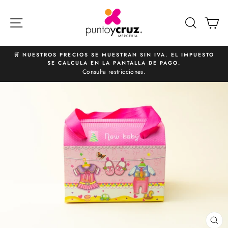
Ir
directamente
NAVEGACIÓN
BUSCA
C
al
contenido
🛒 NUESTROS PRECIOS SE MUESTRAN SIN IVA. EL IMPUESTO
SE CALCULA EN LA PANTALLA DE PAGO.
diapositivas
Consulta restricciones.
pausa
CE