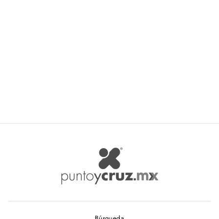
Mylin Caja Para Regalo
Rosa #4056-C
MYLIN
$ 17.24
Búsqueda