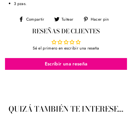
3 pzas.
Compartir
Tuitear
Pinear
Compartir
Tuitear
Hacer pin
en
en
en
RESEÑAS DE CLIENTES
Facebook
Twitter
Pinterest
Sé el primero en escribir una reseña
Escribir una reseña
QUIZÁ TAMBIÉN TE INTERESE...