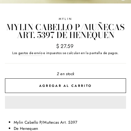
(E
MYLIN
MYLIN CABELLO P/MUÑECAS
ART. 5397 DE HENEQUEN
Precio
$ 27.59
habitual
Los
gastos de envío
e impuestos se calculan en la pantalla de pagos.
2 en stock
AGREGAR AL CARRITO
Mylin Cabello P/Muñecas Art. 5397
De Henequen