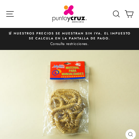
Ir
directamente
NAVEGACIÓN
BUSCA
C
al
contenido
🛒 NUESTROS PRECIOS SE MUESTRAN SIN IVA. EL IMPUESTO
SE CALCULA EN LA PANTALLA DE PAGO.
diapositivas
Consulta restricciones.
pausa
CE