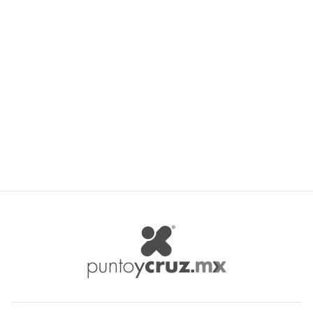
Mylin Cabello P/Muñecas
Art. 5397 De Henequen
MYLIN
$ 27.59