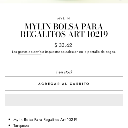
(E
MYLIN
MYLIN BOLSA PARA
REGALITOS ART 10219
Precio
$ 33.62
habitual
Los
gastos de envío
e impuestos se calculan en la pantalla de pagos.
1 en stock
AGREGAR AL CARRITO
Mylin Bolsa Para Regalitos Art 10219
Turqueza