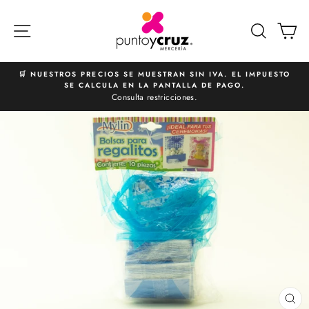
Ir
directamente
NAVEGACIÓN
BUSCA
C
al
contenido
🛒 NUESTROS PRECIOS SE MUESTRAN SIN IVA. EL IMPUESTO
SE CALCULA EN LA PANTALLA DE PAGO.
diapositivas
Consulta restricciones.
pausa
CE