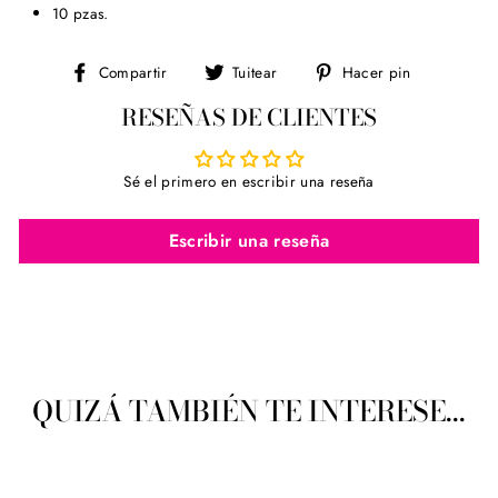
10 pzas.
Compartir
Tuitear
Pinear
Compartir
Tuitear
Hacer pin
en
en
en
RESEÑAS DE CLIENTES
Facebook
Twitter
Pinterest
Sé el primero en escribir una reseña
Escribir una reseña
QUIZÁ TAMBIÉN TE INTERESE...