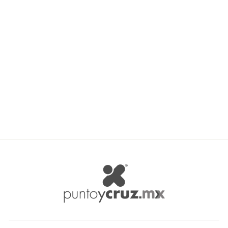
Mylin Bolsa Para Regalitos
Art 10219
MYLIN
$ 33.62