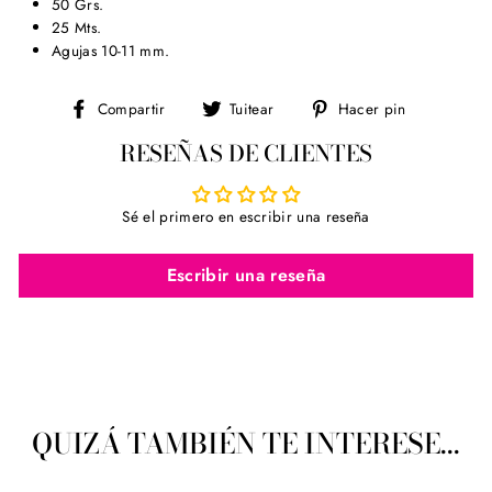
50 Grs.
25 Mts.
Agujas 10-11 mm.
Compartir
Tuitear
Pinear
Compartir
Tuitear
Hacer pin
en
en
en
RESEÑAS DE CLIENTES
Facebook
Twitter
Pinterest
Sé el primero en escribir una reseña
Escribir una reseña
QUIZÁ TAMBIÉN TE INTERESE...