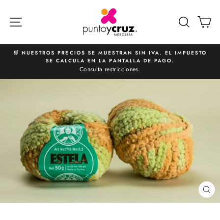
Ir
directamente
NAVEGACIÓN
BUSCA
C
al
contenido
🛒 NUESTROS PRECIOS SE MUESTRAN SIN IVA. EL IMPUESTO
SE CALCULA EN LA PANTALLA DE PAGO.
diapositivas
Consulta restricciones.
pausa
CE
(E