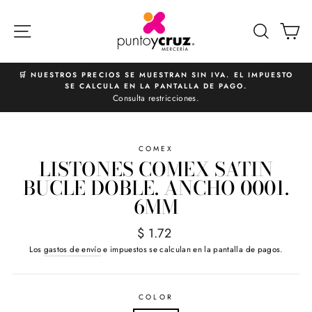
Ir
directamente
NAVEGACIÓN
BUSCA
C
al
contenido
🛒 NUESTROS PRECIOS SE MUESTRAN SIN IVA. EL IMPUESTO
SE CALCULA EN LA PANTALLA DE PAGO.
diapositivas
Consulta restricciones.
pausa
COMEX
LISTONES COMEX SATIN
BUCLE DOBLE. ANCHO 0001.
6MM
Precio
$ 1.72
habitual
Los
gastos de envío
e impuestos se calculan en la pantalla de pagos.
COLOR