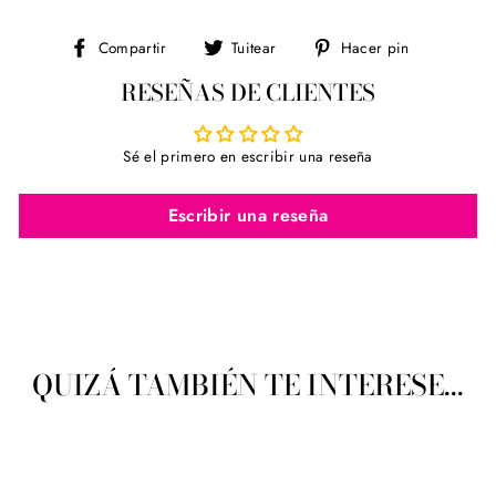
Compartir
Tuitear
Pinear
Compartir
Tuitear
Hacer pin
en
en
en
RESEÑAS DE CLIENTES
Facebook
Twitter
Pinterest
Sé el primero en escribir una reseña
Escribir una reseña
QUIZÁ TAMBIÉN TE INTERESE...