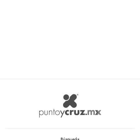
Listones Comex Satin Bucle
Doble. Ancho 0001. 6mm
COMEX
De $ 1.72
Búsqueda