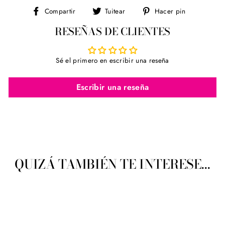
Compartir
Tuitear
Pinear
Compartir
Tuitear
Hacer pin
en
en
en
RESEÑAS DE CLIENTES
Facebook
Twitter
Pinterest
Sé el primero en escribir una reseña
Escribir una reseña
QUIZÁ TAMBIÉN TE INTERESE...