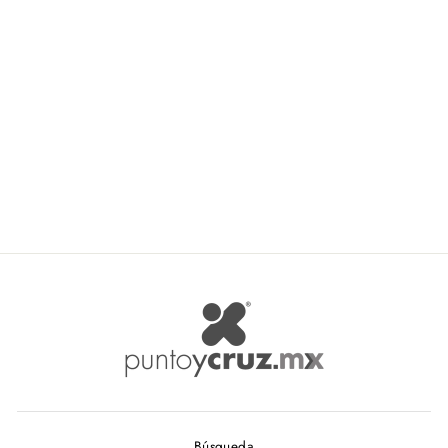
Listones Comex Organza
Lurex 3/8 Ancho 1cm.
COMEX
De $ 2.59
Búsqueda