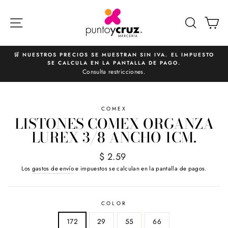
Ir
directamente
NAVEGACIÓN
BUSCA
C
al
contenido
🛒 NUESTROS PRECIOS SE MUESTRAN SIN IVA. EL IMPUESTO
SE CALCULA EN LA PANTALLA DE PAGO.
diapositivas
Consulta restricciones.
pausa
COMEX
LISTONES COMEX ORGANZA
LUREX 3/8 ANCHO 1CM.
Precio
$ 2.59
habitual
Los
gastos de envío
e impuestos se calculan en la pantalla de pagos.
COLOR
172
29
55
66