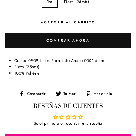
1m
Pieza (25mts)
AGREGAR AL CARRITO
COMPRAR AHORA
Comex 0909 Liston Barrotado Ancho 0001 6mm
Pieza (25mts)
100% Poliéster
Compartir
Tuitear
Pinear
Compartir
Tuitear
Hacer pin
en
en
en
RESEÑAS DE CLIENTES
Facebook
Twitter
Pinterest
Sé el primero en escribir una reseña