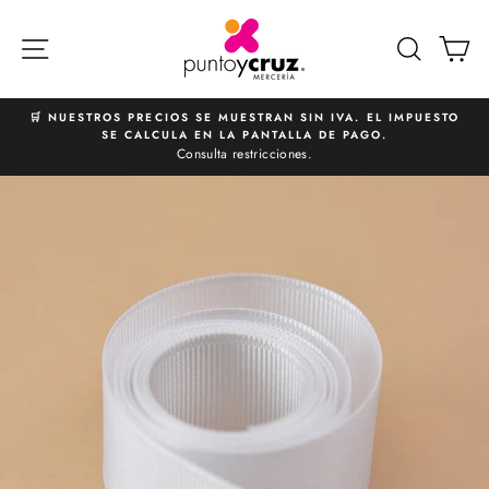
Ir
directamente
NAVEGACIÓN
BUSCA
C
al
contenido
🛒 NUESTROS PRECIOS SE MUESTRAN SIN IVA. EL IMPUESTO
SE CALCULA EN LA PANTALLA DE PAGO.
diapositivas
Consulta restricciones.
pausa