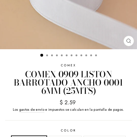
CE
(E
COMEX
COMEX 0909 LISTON
BARROTADO ANCHO 0001
6MM (25MTS)
Precio
$ 2.59
habitual
Los
gastos de envío
e impuestos se calculan en la pantalla de pagos.
COLOR