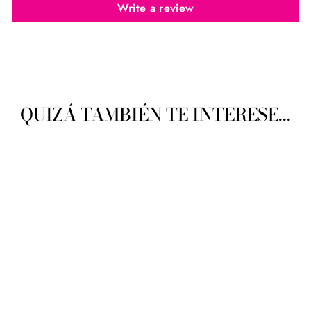
Write a review
QUIZÁ TAMBIÉN TE INTERESE...
Comex 0909 Liston
Barrotado Ancho 0001 6mm
(25mts)
COMEX