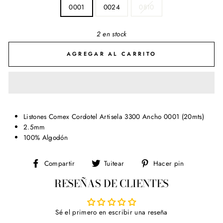
0001
0024
0810
2 en stock
AGREGAR AL CARRITO
Listones Comex Cordotel Artisela 3300 Ancho 0001 (20mts)
2.5mm
100% Algodón
Compartir
Tuitear
Pinear
Compartir
Tuitear
Hacer pin
en
en
en
RESEÑAS DE CLIENTES
Facebook
Twitter
Pinterest
Sé el primero en escribir una reseña