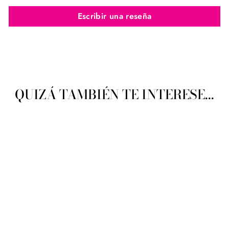
Escribir una reseña
QUIZÁ TAMBIÉN TE INTERESE...
Listones Comex Cordotel
Artisela 3300 Ancho 0001
(20mts) 2.5mm