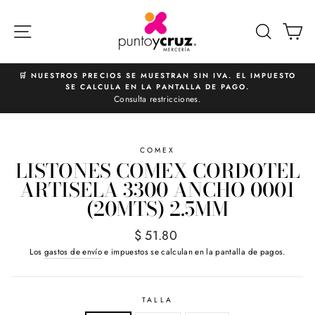
Ir
directamente
NAVEGACIÓN
BUSCA
C
al
contenido
🛒 NUESTROS PRECIOS SE MUESTRAN SIN IVA. EL IMPUESTO
SE CALCULA EN LA PANTALLA DE PAGO.
diapositivas
Consulta restricciones.
pausa
COMEX
LISTONES COMEX CORDOTEL
ARTISELA 3300 ANCHO 0001
(20MTS) 2.5MM
Precio
$ 51.80
habitual
Los
gastos de envío
e impuestos se calculan en la pantalla de pagos.
TALLA