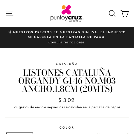
Ir
directamente
NAVEGACIÓN
BUSCA
C
al
contenido
🛒 NUESTROS PRECIOS SE MUESTRAN SIN IVA. EL IMPUESTO
SE CALCULA EN LA PANTALLA DE PAGO.
diapositivas
Consulta restricciones.
pausa
CATALUÑA
LISTONES CATALUÑA
ORGANDY G146 NO.M03
ANCHO.1.8CM (20MTS)
Precio
$ 3.02
habitual
Los
gastos de envío
e impuestos se calculan en la pantalla de pagos.
COLOR