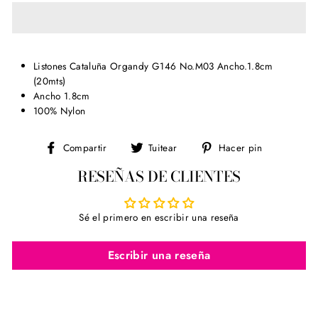
Listones Cataluña Organdy G146 No.M03 Ancho.1.8cm
(20mts)
Ancho 1.8cm
100% Nylon
Compartir
Tuitear
Pinear
Compartir
Tuitear
Hacer pin
en
en
en
RESEÑAS DE CLIENTES
Facebook
Twitter
Pinterest
Sé el primero en escribir una reseña
Escribir una reseña