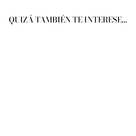
QUIZÁ TAMBIÉN TE INTERESE...
Listones Cataluña Organdy
G146 No.M03 Ancho.1.8cm
(20mts)
CATALUÑA
De $ 3.02