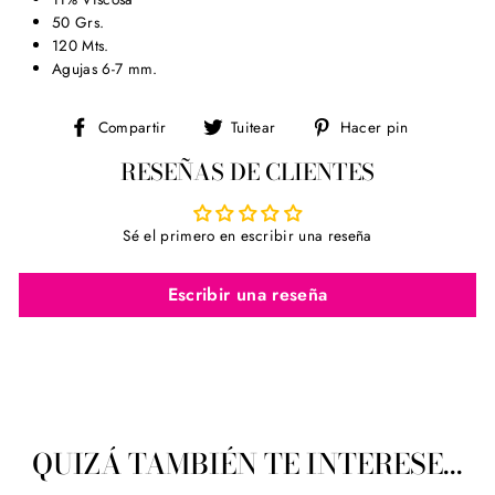
50 Grs.
120 Mts.
Agujas 6-7 mm.
Compartir
Tuitear
Pinear
Compartir
Tuitear
Hacer pin
en
en
en
RESEÑAS DE CLIENTES
Facebook
Twitter
Pinterest
Sé el primero en escribir una reseña
Escribir una reseña
QUIZÁ TAMBIÉN TE INTERESE...