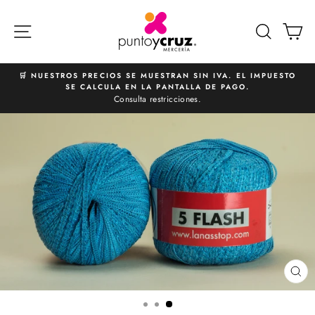
Ir
directamente
NAVEGACIÓN
BUSCA
C
al
contenido
🛒 NUESTROS PRECIOS SE MUESTRAN SIN IVA. EL IMPUESTO
SE CALCULA EN LA PANTALLA DE PAGO.
diapositivas
Consulta restricciones.
pausa
CE
(E