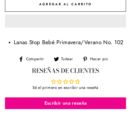
AGREGAR AL CARRITO
Lanas Stop Bebé Primavera/Verano No. 102
Compartir
Tuitear
Pinear
Compartir
Tuitear
Hacer pin
en
en
en
RESEÑAS DE CLIENTES
Facebook
Twitter
Pinterest
Sé el primero en escribir una reseña
Escribir una reseña