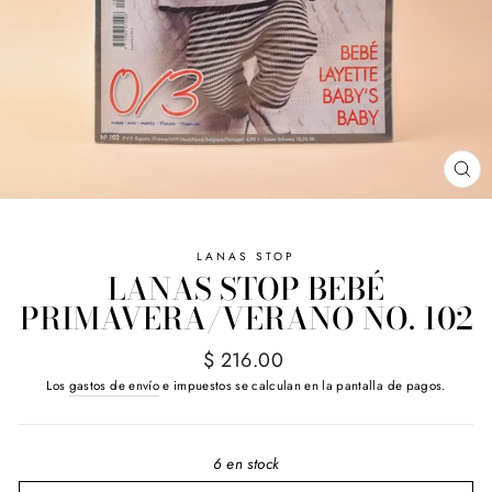
CE
(E
LANAS STOP
LANAS STOP BEBÉ
PRIMAVERA/VERANO NO. 102
Precio
$ 216.00
habitual
Los
gastos de envío
e impuestos se calculan en la pantalla de pagos.
6 en stock