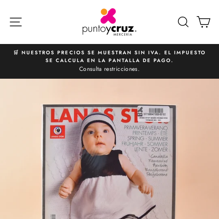
Ir
directamente
NAVEGACIÓN
BUSCA
C
al
contenido
🛒 NUESTROS PRECIOS SE MUESTRAN SIN IVA. EL IMPUESTO
SE CALCULA EN LA PANTALLA DE PAGO.
diapositivas
Consulta restricciones.
pausa