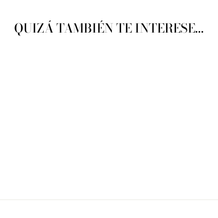
QUIZÁ TAMBIÉN TE INTERESE...
Lanas Stop Bebé
Primavera/Verano No. 102
LANAS STOP
$ 216.00