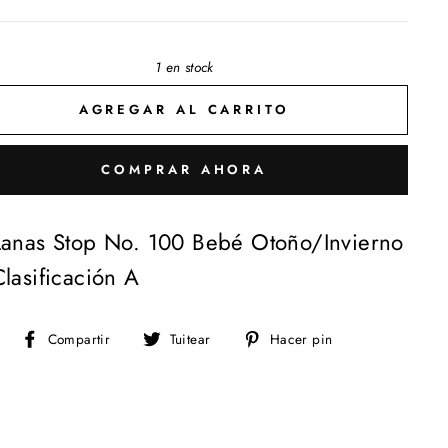
1 en stock
AGREGAR AL CARRITO
COMPRAR AHORA
Lanas Stop No. 100 Bebé Otoño/Invierno
Clasificación A
Compartir
Tuitear
Pinear
Compartir
Tuitear
Hacer pin
en
en
en
Facebook
Twitter
Pinterest