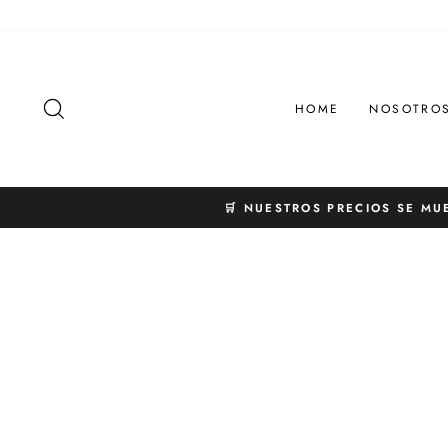
Ir
directamente
al
contenido
BUSCAR
HOME
NOSOTRO
🛒 NUESTROS PRECIOS SE MU