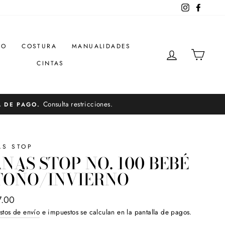
Instagram
Facebo
DO
COSTURA
MANUALIDADES
INGRESAR
CARR
CINTAS
Consulta restricciones.
A DE PAGO.
AS STOP
NAS STOP NO. 100 BEBÉ
TOÑO/INVIERNO
o
7.00
ual
stos de envío
e impuestos se calculan en la pantalla de pagos.