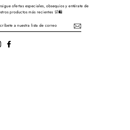
sigue ofertas especiales, obsequios y entérate de
stros productos más recientes 🛒🛍️
SCRÍBETE
ESTRA
STA
Instagram
Facebook
RREO