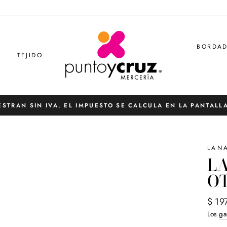
BORDA
S
TEJIDO
ESTRAN SIN IVA. EL IMPUESTO SE CALCULA EN LA PANTALL
diapositivas
pausa
LAN
LA
O
Preci
$ 19
habit
Los
ga