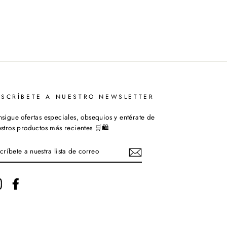
USCRÍBETE A NUESTRO NEWSLETTER
sigue ofertas especiales, obsequios y entérate de
stros productos más recientes 🛒🛍️
SCRÍBETE
ESTRA
STA
Instagram
Facebook
RREO