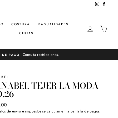
Instagram
Facebo
DO
COSTURA
MANUALIDADES
INGRESAR
CARR
CINTAS
Consulta restricciones.
A DE PAGO.
ABEL
NABEL TEJER LA MODA
.26
o
.00
ual
stos de envío
e impuestos se calculan en la pantalla de pagos.