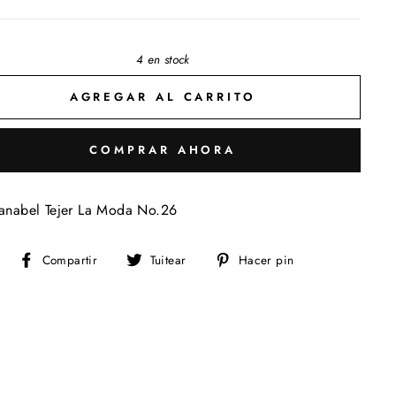
4 en stock
AGREGAR AL CARRITO
COMPRAR AHORA
anabel Tejer La Moda No.26
Compartir
Tuitear
Pinear
Compartir
Tuitear
Hacer pin
en
en
en
Facebook
Twitter
Pinterest