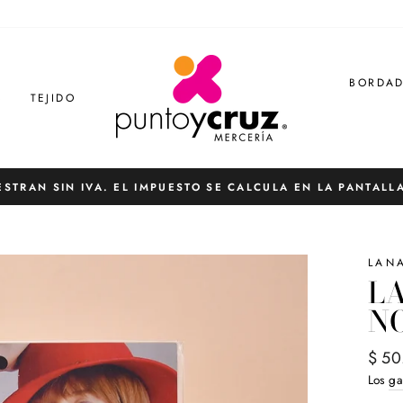
BORDA
S
TEJIDO
ESTRAN SIN IVA. EL IMPUESTO SE CALCULA EN LA PANTALL
diapositivas
pausa
LAN
LA
NO
Preci
$ 50
habit
Los
ga