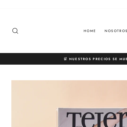
Ir
directamente
al
contenido
BUSCAR
HOME
NOSOTRO
🛒 NUESTROS PRECIOS SE MU