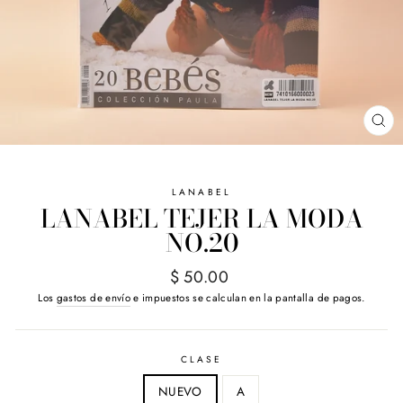
CE
(E
LANABEL
LANABEL TEJER LA MODA
NO.20
Precio
$ 50.00
habitual
Los
gastos de envío
e impuestos se calculan en la pantalla de pagos.
CLASE
NUEVO
A