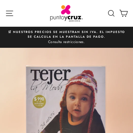
Ir
directamente
NAVEGACIÓN
BUSCA
C
al
contenido
🛒 NUESTROS PRECIOS SE MUESTRAN SIN IVA. EL IMPUESTO
SE CALCULA EN LA PANTALLA DE PAGO.
diapositivas
Consulta restricciones.
pausa