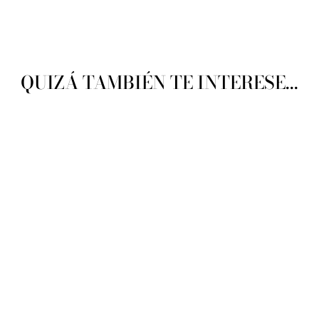
QUIZÁ TAMBIÉN TE INTERESE...
Lanabel Tejer La Moda
No.20
LANABEL
De $ 45.00