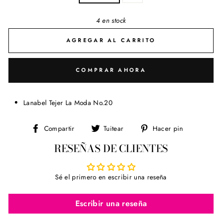
4 en stock
AGREGAR AL CARRITO
COMPRAR AHORA
Lanabel Tejer La Moda No.20
Compartir
Tuitear
Pinear
Compartir
Tuitear
Hacer pin
en
en
en
RESEÑAS DE CLIENTES
Facebook
Twitter
Pinterest
Sé el primero en escribir una reseña
Escribir una reseña