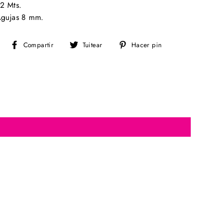
2 Mts.
gujas 8 mm.
Compartir
Tuitear
Pinear
Compartir
Tuitear
Hacer pin
en
en
en
Facebook
Twitter
Pinterest