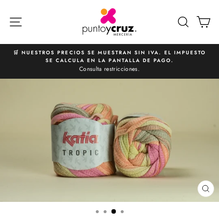
Ir
directamente
NAVEGACIÓN
BUSCA
C
al
contenido
🛒 NUESTROS PRECIOS SE MUESTRAN SIN IVA. EL IMPUESTO
SE CALCULA EN LA PANTALLA DE PAGO.
diapositivas
Consulta restricciones.
pausa
CE
(E