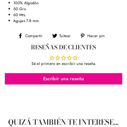
100% Algodón
50 Grs.
60 Mts.
Agujas 7-8 mm.
Compartir
Tuitear
Pinear
Compartir
Tuitear
Hacer pin
en
en
en
RESEÑAS DE CLIENTES
Facebook
Twitter
Pinterest
Sé el primero en escribir una reseña
Escribir una reseña
QUIZÁ TAMBIÉN TE INTERESE...