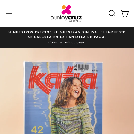
Ir
directamente
NAVEGACIÓN
BUSCA
C
al
contenido
🛒 NUESTROS PRECIOS SE MUESTRAN SIN IVA. EL IMPUESTO
SE CALCULA EN LA PANTALLA DE PAGO.
diapositivas
Consulta restricciones.
pausa