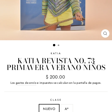
CE
(E
KATIA
KATIA REVISTA NO. 73
PRIMAVERA VERANO NIÑOS
Precio
$ 200.00
habitual
Los
gastos de envío
e impuestos se calculan en la pantalla de pagos.
CLASE
NUEVO
A*