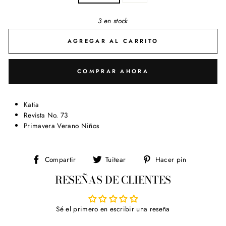
3 en stock
AGREGAR AL CARRITO
COMPRAR AHORA
Katia
Revista No. 73
Primavera Verano Niños
Compartir
Tuitear
Pinear
Compartir
Tuitear
Hacer pin
en
en
en
RESEÑAS DE CLIENTES
Facebook
Twitter
Pinterest
Sé el primero en escribir una reseña