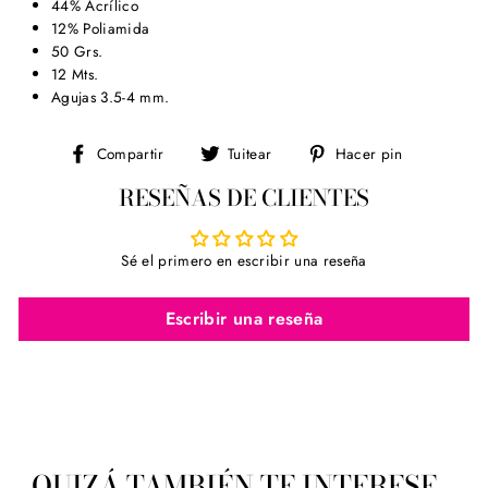
44% Acrílico
12% Poliamida
50 Grs.
12 Mts.
Agujas 3.5-4 mm.
Compartir
Tuitear
Pinear
Compartir
Tuitear
Hacer pin
en
en
en
RESEÑAS DE CLIENTES
Facebook
Twitter
Pinterest
Sé el primero en escribir una reseña
Escribir una reseña
QUIZÁ TAMBIÉN TE INTERESE...