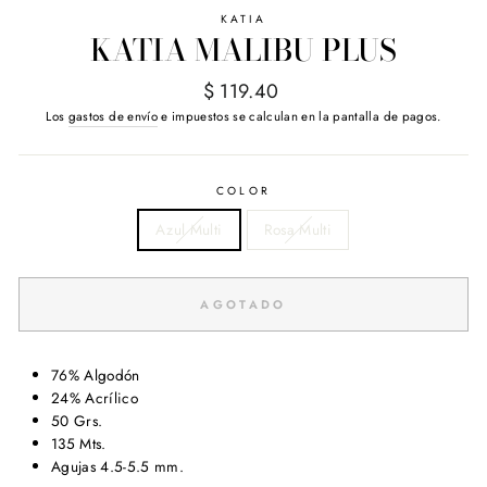
KATIA
KATIA MALIBU PLUS
Precio
$ 119.40
habitual
Los
gastos de envío
e impuestos se calculan en la pantalla de pagos.
COLOR
Azul Multi
Rosa Multi
AGOTADO
76% Algodón
24% Acrílico
50 Grs.
135 Mts.
Agujas 4.5-5.5 mm.