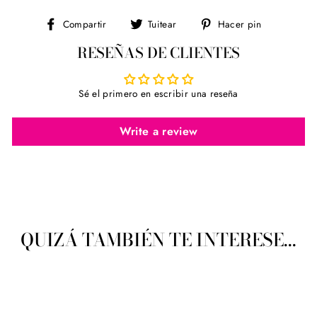
Compartir
Tuitear
Pinear
Compartir
Tuitear
Hacer pin
en
en
en
RESEÑAS DE CLIENTES
Facebook
Twitter
Pinterest
Sé el primero en escribir una reseña
Write a review
QUIZÁ TAMBIÉN TE INTERESE...
Agotado