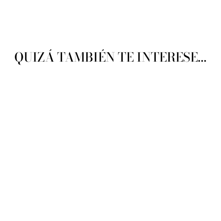
QUIZÁ TAMBIÉN TE INTERESE...
Katia Jovenes Otoño-Invierno
No.T-3
KATIA
De $ 222.72