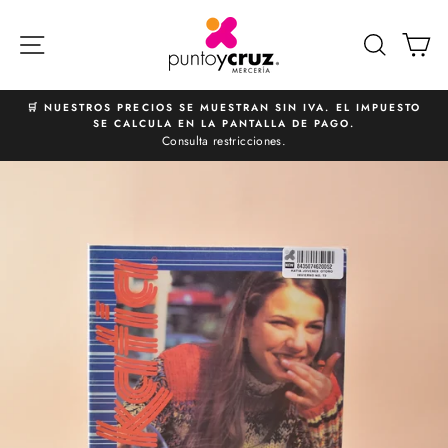
Ir
directamente
NAVEGACIÓN
BUSCA
C
al
contenido
🛒 NUESTROS PRECIOS SE MUESTRAN SIN IVA. EL IMPUESTO
SE CALCULA EN LA PANTALLA DE PAGO.
diapositivas
Consulta restricciones.
pausa