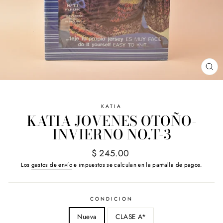
CE
(E
KATIA
KATIA JOVENES OTOÑO-
INVIERNO NO.T-3
Precio
$ 245.00
habitual
Los
gastos de envío
e impuestos se calculan en la pantalla de pagos.
CONDICION
Nueva
CLASE A*