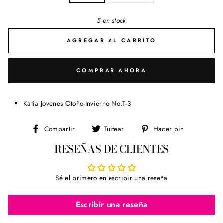
5 en stock
AGREGAR AL CARRITO
COMPRAR AHORA
Katia Jovenes Otoño-Invierno No.T-3
Compartir
Tuitear
Pinear
Compartir
Tuitear
Hacer pin
en
en
en
RESEÑAS DE CLIENTES
Facebook
Twitter
Pinterest
Sé el primero en escribir una reseña
Escribir una reseña