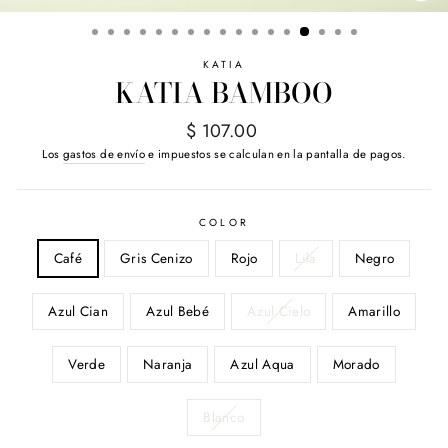
(E
KATIA
KATIA BAMBOO
Precio
$ 107.00
habitual
Los
gastos de envío
e impuestos se calculan en la pantalla de pagos.
COLOR
Café
Gris Cenizo
Rojo
Lila
Negro
Azul Cian
Azul Bebé
Azul Cielo
Amarillo
Verde
Naranja
Azul Aqua
Morado
Blanco