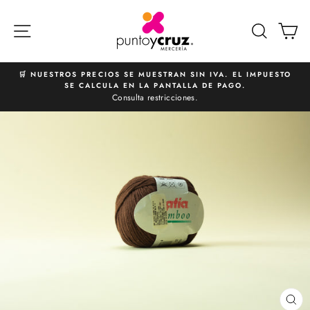
Ir
directamente
NAVEGACIÓN
BUSCA
C
al
contenido
🛒 NUESTROS PRECIOS SE MUESTRAN SIN IVA. EL IMPUESTO
SE CALCULA EN LA PANTALLA DE PAGO.
diapositivas
Consulta restricciones.
pausa
CE