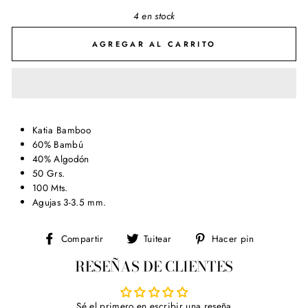
4 en stock
AGREGAR AL CARRITO
Katia Bamboo
60% Bambú
40% Algodón
50 Grs.
100 Mts.
Agujas 3-3.5 mm.
Compartir
Tuitear
Pinear
Compartir
Tuitear
Hacer pin
en
en
en
RESEÑAS DE CLIENTES
Facebook
Twitter
Pinterest
Sé el primero en escribir una reseña