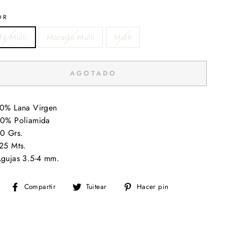
OR
fé Multi
Morado Multi
Multi
AGOTADO
0% Lana Virgen
0% Poliamida
0 Grs.
25 Mts.
gujas 3.5-4 mm.
Compartir
Tuitear
Pinear
Compartir
Tuitear
Hacer pin
en
en
en
Facebook
Twitter
Pinterest