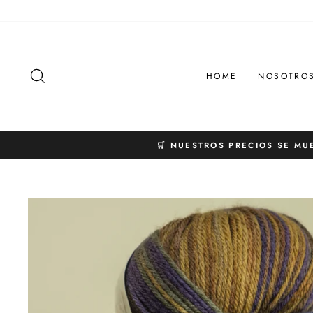
Ir
directamente
al
contenido
BUSCAR
HOME
NOSOTRO
🛒 NUESTROS PRECIOS SE MU