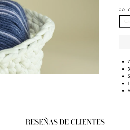
COL
Ca
7
3
5
1
A
RESEÑAS DE CLIENTES