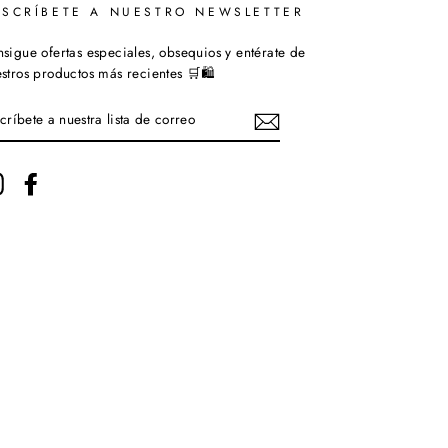
USCRÍBETE A NUESTRO NEWSLETTER
sigue ofertas especiales, obsequios y entérate de
stros productos más recientes 🛒🛍️
SCRÍBETE
ESTRA
STA
Instagram
Facebook
RREO