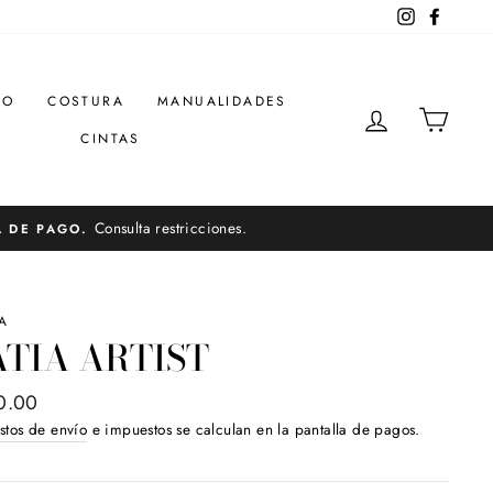
Instagram
Facebo
DO
COSTURA
MANUALIDADES
INGRESAR
CARR
CINTAS
Consulta restricciones.
A DE PAGO.
A
TIA ARTIST
o
0.00
ual
stos de envío
e impuestos se calculan en la pantalla de pagos.