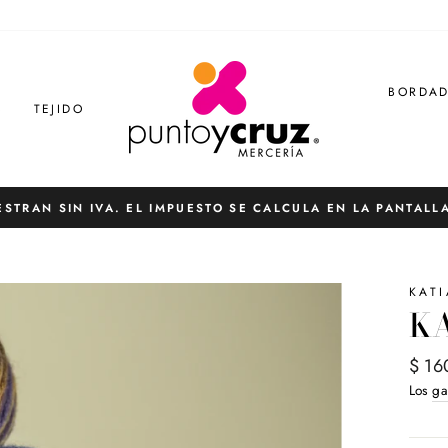
BORDA
S
TEJIDO
ESTRAN SIN IVA. EL IMPUESTO SE CALCULA EN LA PANTALL
diapositivas
pausa
KATI
KA
Preci
$ 16
habit
Los
ga