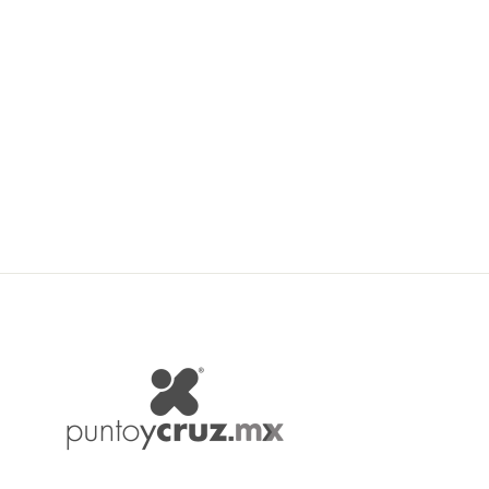
Imra Lanzadera de Metal Art.
8413
IMRA
$ 42.50