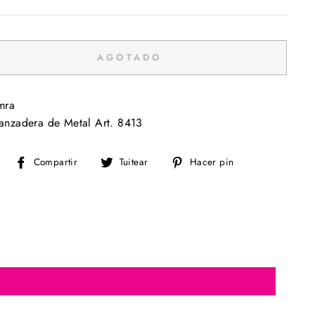
AGOTADO
mra
anzadera de Metal Art. 8413
Compartir
Tuitear
Pinear
Compartir
Tuitear
Hacer pin
en
en
en
Facebook
Twitter
Pinterest