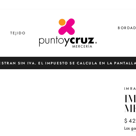
BORDA
S
TEJIDO
ESTRAN SIN IVA. EL IMPUESTO SE CALCULA EN LA PANTALL
diapositivas
pausa
IMR
I
ME
Preci
$ 42
habit
Los
ga