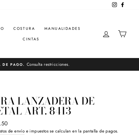
Instagram
Facebo
DO
COSTURA
MANUALIDADES
INGRESAR
CARR
CINTAS
Consulta restricciones.
A DE PAGO.
A
MRA LANZADERA DE
TAL ART. 8413
o
.50
ual
stos de envío
e impuestos se calculan en la pantalla de pagos.