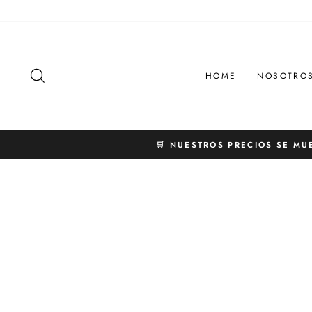
Ir
directamente
al
contenido
BUSCAR
HOME
NOSOTRO
🛒 NUESTROS PRECIOS SE MU