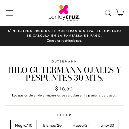
Ir
directamente
NAVEGACIÓN
BUSCA
C
al
contenido
🛒 NUESTROS PRECIOS SE MUESTRAN SIN IVA. EL IMPUESTO
SE CALCULA EN LA PANTALLA DE PAGO.
diapositivas
Consulta restricciones.
pausa
GUTERMANN
HILO GUTERMANN OJALES Y
PESPUNTES 30 MTS.
Precio
$ 16.50
habitual
Los
gastos de envío
e impuestos se calculan en la pantalla de pagos.
COLOR
Negro/10
Blanco/20
Hueso/21
Lino/30