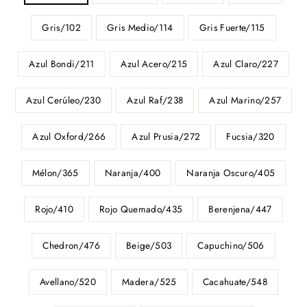
Gris/102
Gris Medio/114
Gris Fuerte/115
Azul Bondi/211
Azul Acero/215
Azul Claro/227
Azul Cerúleo/230
Azul Raf/238
Azul Marino/257
Azul Oxford/266
Azul Prusia/272
Fucsia/320
Mélon/365
Naranja/400
Naranja Oscuro/405
Rojo/410
Rojo Quemado/435
Berenjena/447
Chedron/476
Beige/503
Capuchino/506
Avellano/520
Madera/525
Cacahuate/548