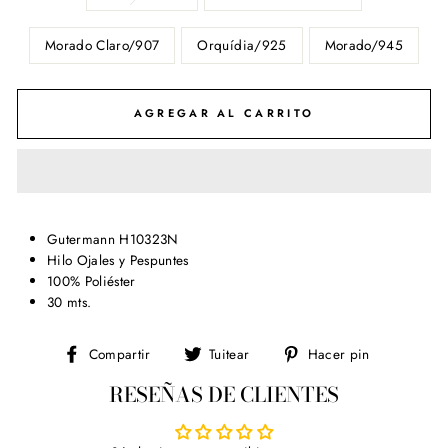
Morado Claro/907
Orquídia/925
Morado/945
AGREGAR AL CARRITO
Gutermann H10323N
Hilo Ojales y Pespuntes
100% Poliéster
30 mts.
Compartir
Tuitear
Pinear
Compartir
Tuitear
Hacer pin
en
en
en
RESEÑAS DE CLIENTES
Facebook
Twitter
Pinterest