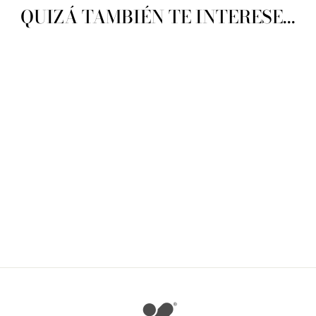
QUIZÁ TAMBIÉN TE INTERESE...
Premier Yarns Furry
PREMIER YARNS
$ 60.00