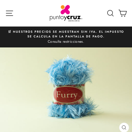
Ir
directamente
NAVEGACIÓN
BUSCA
C
al
contenido
🛒 NUESTROS PRECIOS SE MUESTRAN SIN IVA. EL IMPUESTO
SE CALCULA EN LA PANTALLA DE PAGO.
diapositivas
Consulta restricciones.
pausa
CE