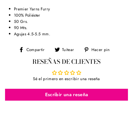
Premier Yarns Furry
100% Poliéster
50 Grs.
90 Mts.
Agujas 4.5-5.5 mm.
Compartir
Tuitear
Pinear
Compartir
Tuitear
Hacer pin
en
en
en
RESEÑAS DE CLIENTES
Facebook
Twitter
Pinterest
Sé el primero en escribir una reseña
Escribir una reseña