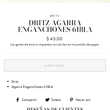
(E
DRITZ
DRITZ AGARRA
ENGANCHONES 618LA
Precio
$ 45.00
habitual
Los
gastos de envío
e impuestos se calculan en la pantalla de pagos.
AGOTADO
Dritz
Agarra Enganchones 618LA
Compartir
Tuitear
Pinear
Compartir
Tuitear
Hacer pin
en
en
en
RESEÑAS DE CLIENTES
Facebook
Twitter
Pinterest