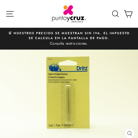
Ir
directamente
NAVEGACIÓN
BUSCA
C
al
contenido
🛒 NUESTROS PRECIOS SE MUESTRAN SIN IVA. EL IMPUESTO
SE CALCULA EN LA PANTALLA DE PAGO.
diapositivas
Consulta restricciones.
pausa
CE