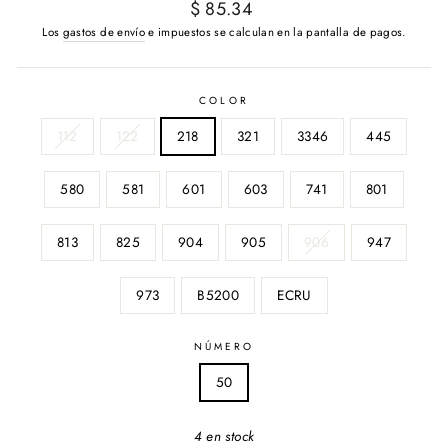
Precio
$ 85.34
habitual
Los
gastos de envío
e impuestos se calculan en la pantalla de pagos.
COLOR
112
122
218
321
3346
445
580
581
601
603
741
801
813
825
904
905
906
947
973
B5200
ECRU
NÚMERO
50
4 en stock