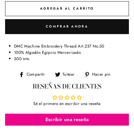
AGREGAR AL CARRITO
COMPRAR AHORA
DMC Machine Embroidery Thread Art.237 No.50
100% Algodón Egipcio Mercerizado
500 mts.
Compartir
Tuitear
Pinear
Compartir
Tuitear
Hacer pin
en
en
en
RESEÑAS DE CLIENTES
Facebook
Twitter
Pinterest
Sé el primero en escribir una reseña
Escribir una reseña