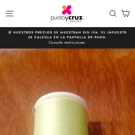
Ir
directamente
NAVEGACIÓN
BUSCA
C
al
contenido
🛒 NUESTROS PRECIOS SE MUESTRAN SIN IVA. EL IMPUESTO
SE CALCULA EN LA PANTALLA DE PAGO.
diapositivas
Consulta restricciones.
pausa