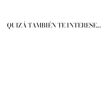
QUIZÁ TAMBIÉN TE INTERESE...
DMC Machine Embroidery
Thread Art.237
DMC
$ 85.34