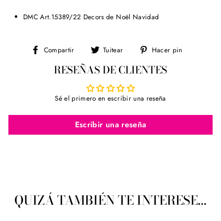
DMC Art.15389/22 Decors de Noël Navidad
Compartir
Tuitear
Pinear
Compartir
Tuitear
Hacer pin
en
en
en
RESEÑAS DE CLIENTES
Facebook
Twitter
Pinterest
Sé el primero en escribir una reseña
Escribir una reseña
QUIZÁ TAMBIÉN TE INTERESE...