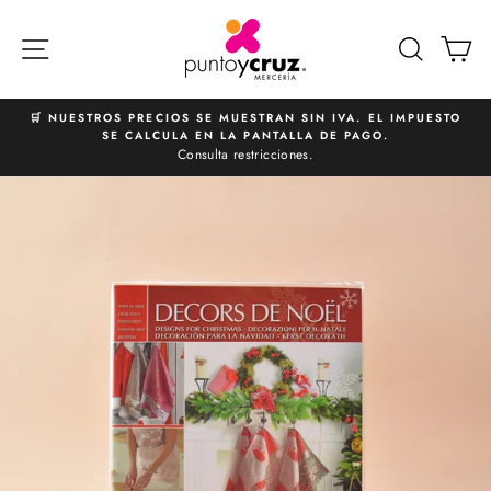
Ir
directamente
NAVEGACIÓN
BUSCA
C
al
contenido
🛒 NUESTROS PRECIOS SE MUESTRAN SIN IVA. EL IMPUESTO
SE CALCULA EN LA PANTALLA DE PAGO.
diapositivas
Consulta restricciones.
pausa