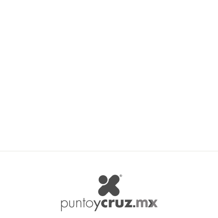
Agotado
DMC Art.15389/22 Decors
de Noël Navidad
DMC
$ 230.00