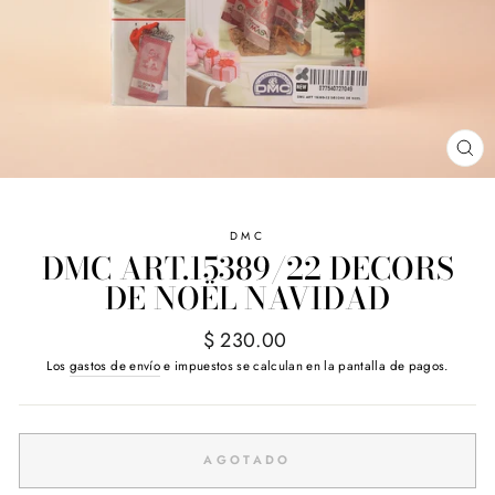
CE
(E
DMC
DMC ART.15389/22 DECORS
DE NOËL NAVIDAD
Precio
$ 230.00
habitual
Los
gastos de envío
e impuestos se calculan en la pantalla de pagos.
AGOTADO