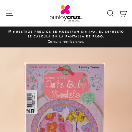
Ir
directamente
NAVEGACIÓN
BUSCA
C
al
contenido
🛒 NUESTROS PRECIOS SE MUESTRAN SIN IVA. EL IMPUESTO
SE CALCULA EN LA PANTALLA DE PAGO.
diapositivas
Consulta restricciones.
pausa