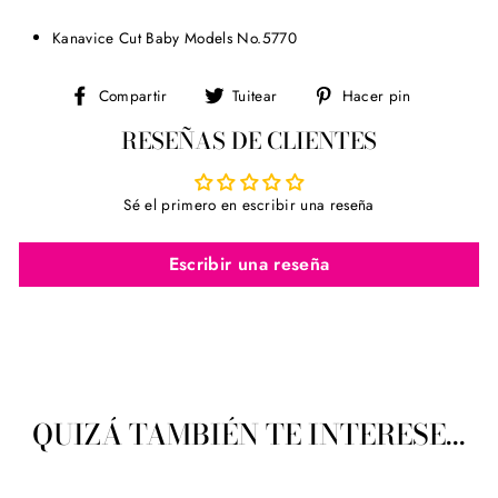
Kanavice Cut Baby Models No.5770
Compartir
Tuitear
Pinear
Compartir
Tuitear
Hacer pin
en
en
en
RESEÑAS DE CLIENTES
Facebook
Twitter
Pinterest
Sé el primero en escribir una reseña
Escribir una reseña
QUIZÁ TAMBIÉN TE INTERESE...
Agotado