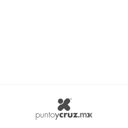
Kanavice Cut Baby Models
No.5770
KANAVICE
$ 316.50