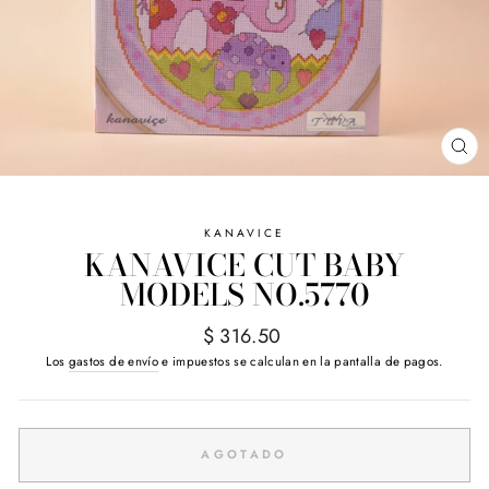
CE
(E
KANAVICE
KANAVICE CUT BABY
MODELS NO.5770
Precio
$ 316.50
habitual
Los
gastos de envío
e impuestos se calculan en la pantalla de pagos.
AGOTADO