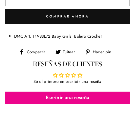
COMPRAR AHORA
DMC Art. 14933L/2 Baby Girls´ Bolero Crochet
Compartir
Tuitear
Pinear
Compartir
Tuitear
Hacer pin
en
en
en
RESEÑAS DE CLIENTES
Facebook
Twitter
Pinterest
Sé el primero en escribir una reseña
Escribir una reseña