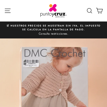
Ir
directamente
NAVEGACIÓN
BUSCA
C
al
contenido
🛒 NUESTROS PRECIOS SE MUESTRAN SIN IVA. EL IMPUESTO
SE CALCULA EN LA PANTALLA DE PAGO.
diapositivas
Consulta restricciones.
pausa