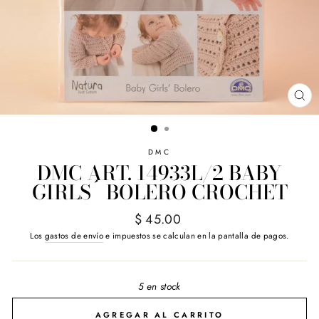
CE
(E
DMC
DMC ART. 14933L/2 BABY
GIRLS´ BOLERO CROCHET
Precio
$ 45.00
habitual
Los
gastos de envío
e impuestos se calculan en la pantalla de pagos.
5 en stock
AGREGAR AL CARRITO