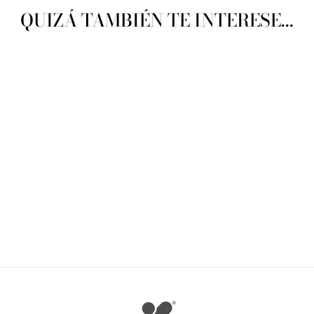
QUIZÁ TAMBIÉN TE INTERESE...
DMC Art. 14933L/2 Baby
Girls´ Bolero Crochet
DMC
$ 45.00