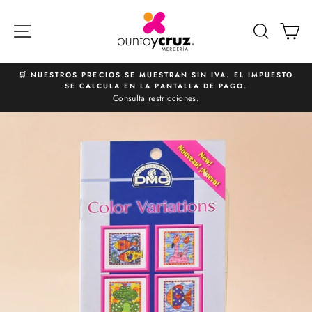
Ir
directamente
NAVEGACIÓN
BUSCA
C
al
contenido
🛒 NUESTROS PRECIOS SE MUESTRAN SIN IVA. EL IMPUESTO
SE CALCULA EN LA PANTALLA DE PAGO.
diapositivas
Consulta restricciones.
pausa