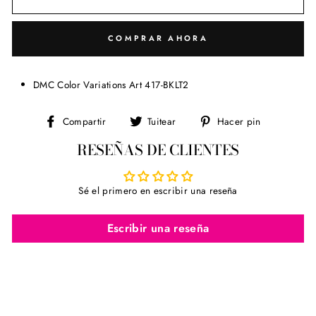
COMPRAR AHORA
DMC Color Variations Art 417-BKLT2
Compartir
Tuitear
Pinear
Compartir
Tuitear
Hacer pin
en
en
en
RESEÑAS DE CLIENTES
Facebook
Twitter
Pinterest
Sé el primero en escribir una reseña
Escribir una reseña