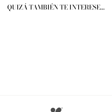
QUIZÁ TAMBIÉN TE INTERESE...
DMC Color Variations Art
417-BKLT2
DMC
$ 126.50