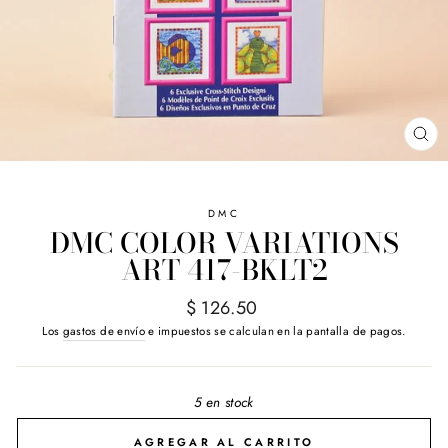
CE
(E
DMC
DMC COLOR VARIATIONS
ART 417-BKLT2
Precio
$ 126.50
habitual
Los
gastos de envío
e impuestos se calculan en la pantalla de pagos.
5 en stock
AGREGAR AL CARRITO