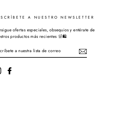
USCRÍBETE A NUESTRO NEWSLETTER
sigue ofertas especiales, obsequios y entérate de
stros productos más recientes 🛒🛍️
SCRÍBETE
ESTRA
STA
Instagram
Facebook
RREO