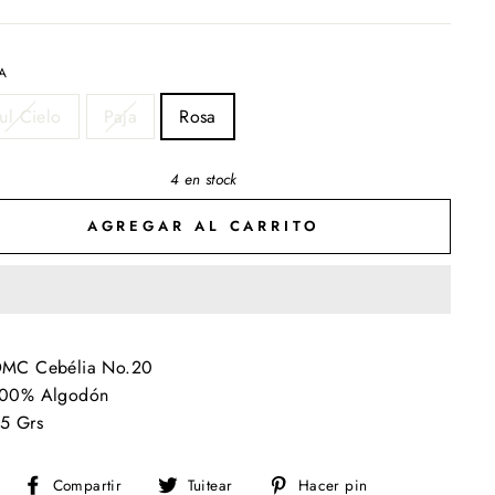
A
ul Cielo
Paja
Rosa
4 en stock
AGREGAR AL CARRITO
MC Cebélia No.20
00% Algodón
5 Grs
Compartir
Tuitear
Pinear
Compartir
Tuitear
Hacer pin