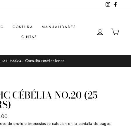
Instagram
Facebo
DO
COSTURA
MANUALIDADES
INGRESAR
CARR
CINTAS
Consulta restricciones.
A DE PAGO.
C CÉBÉLIA NO.20 (25
S)
o
.00
ual
stos de envío
e impuestos se calculan en la pantalla de pagos.