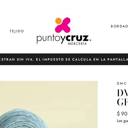
BORDA
S
TEJIDO
ESTRAN SIN IVA. EL IMPUESTO SE CALCULA EN LA PANTALL
diapositivas
pausa
DMC
DM
GR
Preci
$ 90
habit
Los
ga