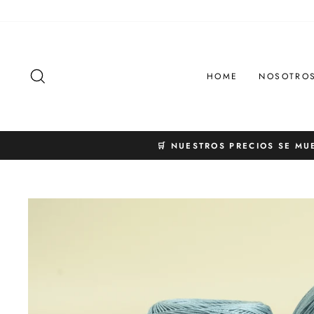
Ir
directamente
al
contenido
BUSCAR
HOME
NOSOTRO
🛒 NUESTROS PRECIOS SE MU