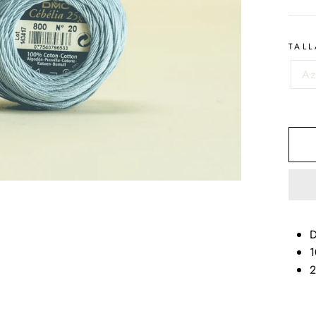
TALL
Az
D
1
2