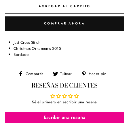
AGREGAR AL CARRITO
COMPRAR AHORA
Just Cross Stitch
Christmas Ornaments 2015
Bordado
Compartir
Tuitear
Pinear
Compartir
Tuitear
Hacer pin
en
en
en
RESEÑAS DE CLIENTES
Facebook
Twitter
Pinterest
Sé el primero en escribir una reseña
Escribir una reseña