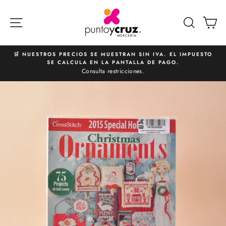
Ir
directamente
NAVEGACIÓN
BUSCA
C
al
contenido
🛒 NUESTROS PRECIOS SE MUESTRAN SIN IVA. EL IMPUESTO
SE CALCULA EN LA PANTALLA DE PAGO.
diapositivas
Consulta restricciones.
pausa