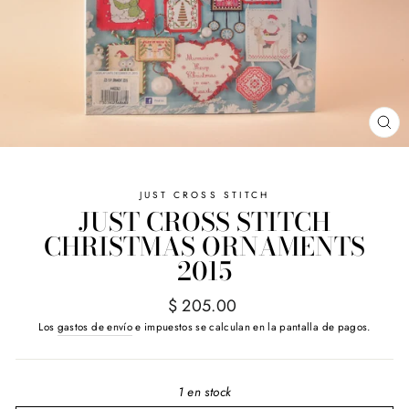
CE
(E
JUST CROSS STITCH
JUST CROSS STITCH
CHRISTMAS ORNAMENTS
2015
Precio
$ 205.00
habitual
Los
gastos de envío
e impuestos se calculan en la pantalla de pagos.
1 en stock