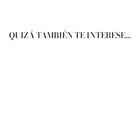
QUIZÁ TAMBIÉN TE INTERESE...
Just Cross Stitch Christmas
Ornaments 2015
JUST CROSS STITCH
$ 205.00