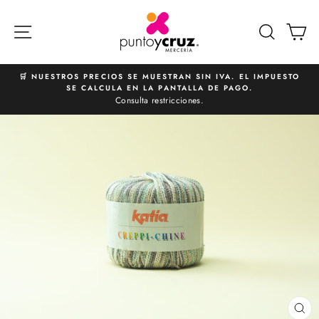
Ir
directamente
NAVEGACIÓN
BUSCA
C
al
contenido
🛒 NUESTROS PRECIOS SE MUESTRAN SIN IVA. EL IMPUESTO
SE CALCULA EN LA PANTALLA DE PAGO.
diapositivas
Consulta restricciones.
pausa
CE