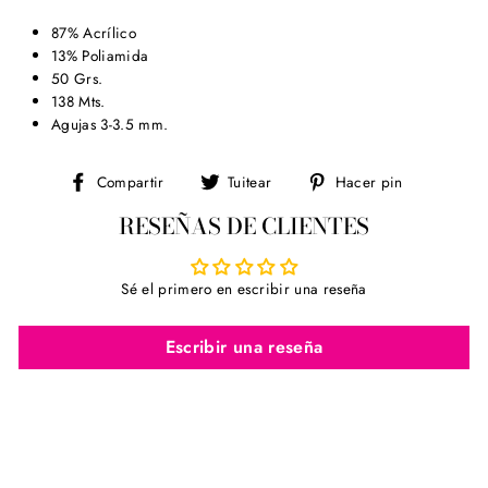
87% Acrílico
13% Poliamida
50 Grs.
138 Mts.
Agujas 3-3.5 mm.
Compartir
Tuitear
Pinear
Compartir
Tuitear
Hacer pin
en
en
en
RESEÑAS DE CLIENTES
Facebook
Twitter
Pinterest
Sé el primero en escribir una reseña
Escribir una reseña