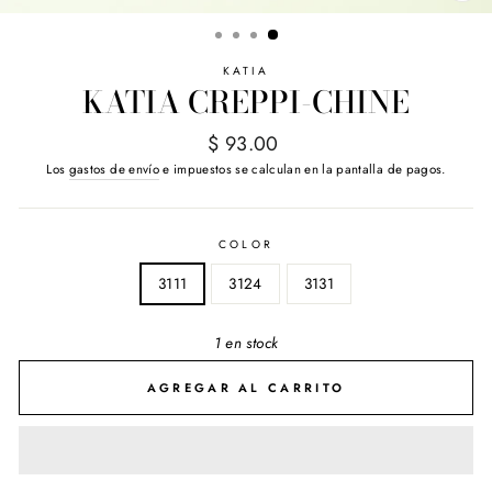
(E
KATIA
KATIA CREPPI-CHINE
Precio
$ 93.00
habitual
Los
gastos de envío
e impuestos se calculan en la pantalla de pagos.
COLOR
3111
3124
3131
1 en stock
AGREGAR AL CARRITO