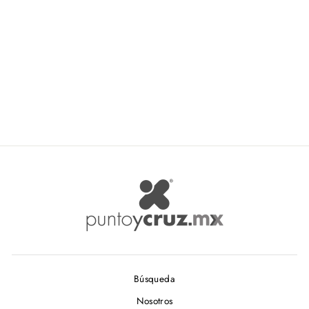
Bordafino Ombre Ancho 001
7mm (54mts)
COMEX
De $ 4.35
Búsqueda
Nosotros