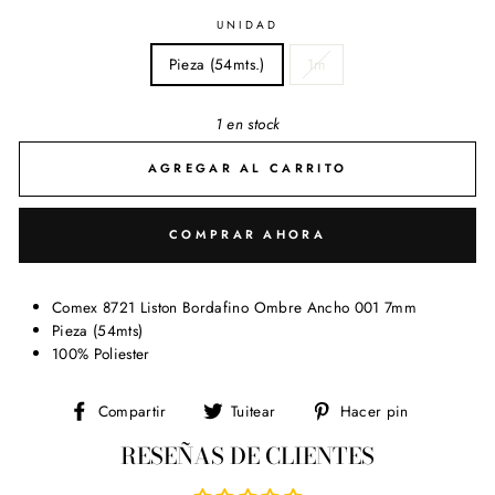
UNIDAD
Pieza (54mts.)
1m
1 en stock
AGREGAR AL CARRITO
COMPRAR AHORA
Comex 8721 Liston Bordafino Ombre Ancho 001 7mm
Pieza (54mts)
100% Poliester
Compartir
Tuitear
Pinear
Compartir
Tuitear
Hacer pin
en
en
en
RESEÑAS DE CLIENTES
Facebook
Twitter
Pinterest