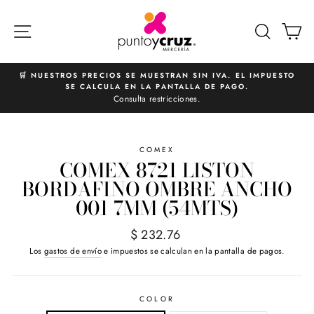
Ir
directamente
NAVEGACIÓN
BUSCA
C
al
contenido
🛒 NUESTROS PRECIOS SE MUESTRAN SIN IVA. EL IMPUESTO
SE CALCULA EN LA PANTALLA DE PAGO.
diapositivas
Consulta restricciones.
pausa
COMEX
COMEX 8721 LISTON
BORDAFINO OMBRE ANCHO
001 7MM (54MTS)
Precio
$ 232.76
habitual
Los
gastos de envío
e impuestos se calculan en la pantalla de pagos.
COLOR