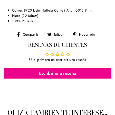
Comex 8720 Liston Taffeta Confeti Anch.0015 9mm
Pieza (22.85mts)
100% Poliester
Compartir
Tuitear
Pinear
Compartir
Tuitear
Hacer pin
en
en
en
RESEÑAS DE CLIENTES
Facebook
Twitter
Pinterest
Sé el primero en escribir una reseña
Escribir una reseña
QUIZÁ TAMBIÉN TE INTERESE...