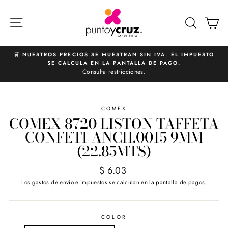
Ir
directamente
NAVEGACIÓN
BUSCA
C
al
contenido
🛒 NUESTROS PRECIOS SE MUESTRAN SIN IVA. EL IMPUESTO
SE CALCULA EN LA PANTALLA DE PAGO.
diapositivas
Consulta restricciones.
pausa
COMEX
COMEX 8720 LISTON TAFFETA
CONFETI ANCH.0015 9MM
(22.85MTS)
Precio
$ 6.03
habitual
Los
gastos de envío
e impuestos se calculan en la pantalla de pagos.
COLOR