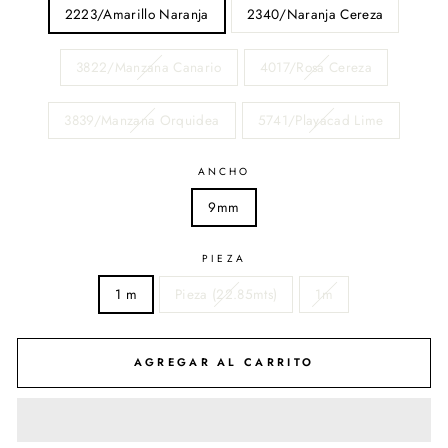
2223/Amarillo Naranja
2340/Naranja Cereza
3822/Manzana Canario
4017/Rosa Cereza
3839/Manzana Orquidea
5741/Playacad Lime
ANCHO
9mm
PIEZA
1 m
Pieza (22.85mts)
1m
AGREGAR AL CARRITO