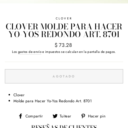
(E
CLOVER
CLOVER MOLDE PARA HACER
YO-YOS REDONDO ART. 8701
Precio
$ 73.28
habitual
Los
gastos de envío
e impuestos se calculan en la pantalla de pagos.
AGOTADO
Clover
Molde para Hacer Yo-Yos Redondo Art. 8701
Compartir
Tuitear
Pinear
Compartir
Tuitear
Hacer pin
en
en
en
RESEÑAS DE CLIENTES
Facebook
Twitter
Pinterest