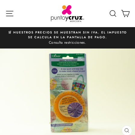
Ir
directamente
NAVEGACIÓN
BUSCA
C
al
contenido
🛒 NUESTROS PRECIOS SE MUESTRAN SIN IVA. EL IMPUESTO
SE CALCULA EN LA PANTALLA DE PAGO.
diapositivas
Consulta restricciones.
pausa
CE