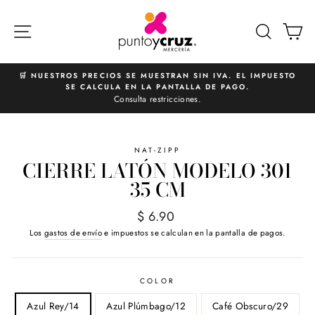
Ir
directamente
NAVEGACIÓN
BUSCA
C
al
contenido
🛒 NUESTROS PRECIOS SE MUESTRAN SIN IVA. EL IMPUESTO
SE CALCULA EN LA PANTALLA DE PAGO.
diapositivas
Consulta restricciones.
pausa
NAT-ZIPP
CIERRE LATÓN MODELO 301
35 CM
Precio
$ 6.90
habitual
Los
gastos de envío
e impuestos se calculan en la pantalla de pagos.
COLOR
Azul Rey/14
Azul Plúmbago/12
Café Obscuro/29