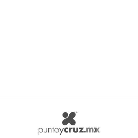
Cierre Latón Modelo 301 35
cm
NAT-ZIPP
$ 6.90