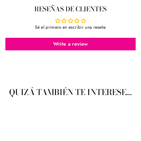
en
en
en
RESEÑAS DE CLIENTES
Facebook
Twitter
Pinterest
Sé el primero en escribir una reseña
Write a review
QUIZÁ TAMBIÉN TE INTERESE...