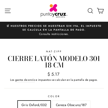
Ir
directamente
NAVEGACIÓN
BUSCA
C
al
contenido
🛒 NUESTROS PRECIOS SE MUESTRAN SIN IVA. EL IMPUESTO
SE CALCULA EN LA PANTALLA DE PAGO.
diapositivas
Consulta restricciones.
pausa
NAT-ZIPP
CIERRE LATÓN MODELO 301
18 CM
Precio
$ 5.17
habitual
Los
gastos de envío
e impuestos se calculan en la pantalla de pagos.
COLOR
Gris Oxford/032
Cereza Obscuro/187