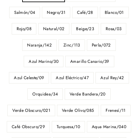
Salmón/04
Negro/31
Café/28
Blanco/01
Rojo/08
Natural/02
Beige/23
Rosa/03
Naranja/142
Zinc/113
Perla/072
Azul Marino/30
Amarillo Canario/39
Azul Celeste/09
Azul Eléctrico/47
Azul Rey/42
Orquidea/34
Verde Bandera/20
Verde Obscuro/021
Verde Olivo/085
Frenesí/11
Café Obscuro/29
Turquesa/10
Aqua Marina/040