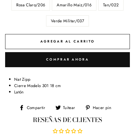
Rosa Claro/206
Amarillo Maiz/016
Tan/022
Verde Militar/037
AGREGAR AL CARRITO
COMPRAR AHORA
Nat Zipp
Cierre Modelo 301 18 cm
Latón
Compartir
Tuitear
Pinear
Compartir
Tuitear
Hacer pin
en
en
en
RESEÑAS DE CLIENTES
Facebook
Twitter
Pinterest