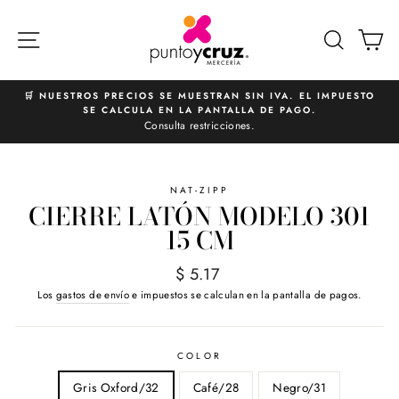
Ir
directamente
NAVEGACIÓN
BUSCA
C
al
contenido
🛒 NUESTROS PRECIOS SE MUESTRAN SIN IVA. EL IMPUESTO
SE CALCULA EN LA PANTALLA DE PAGO.
diapositivas
Consulta restricciones.
pausa
NAT-ZIPP
CIERRE LATÓN MODELO 301
15 CM
Precio
$ 5.17
habitual
Los
gastos de envío
e impuestos se calculan en la pantalla de pagos.
COLOR
Gris Oxford/32
Café/28
Negro/31