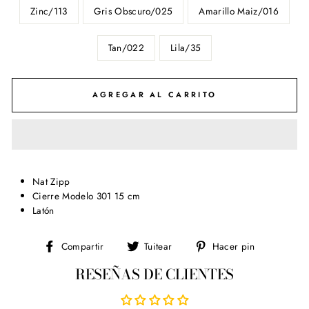
Zinc/113
Gris Obscuro/025
Amarillo Maiz/016
Tan/022
Lila/35
AGREGAR AL CARRITO
Nat Zipp
Cierre Modelo 301 15 cm
Latón
Compartir
Tuitear
Pinear
Compartir
Tuitear
Hacer pin
en
en
en
RESEÑAS DE CLIENTES
Facebook
Twitter
Pinterest