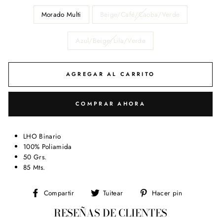
Morado Multi
Beige/Café/Caoba/Verde
Azul/Beige/Lila/Verde
AGREGAR AL CARRITO
COMPRAR AHORA
LHO Binario
100% Poliamida
50 Grs.
85 Mts.
Compartir
Tuitear
Pinear
Compartir
Tuitear
Hacer pin
en
en
en
RESEÑAS DE CLIENTES
Facebook
Twitter
Pinterest