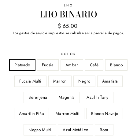
LHO
LHO BINARIO
Precio
$ 65.00
habitual
Los
gastos de envío
e impuestos se calculan en la pantalla de pagos.
COLOR
Plateado
Fucsia
Ambar
Café
Blanco
Fucsia Multi
Marron
Negro
Amatista
Berenjena
Magenta
Azul Tiffany
Amarillo Piña
Marron Multi
Blanco Navajo
Negro Multi
Azul Metálico
Rosa