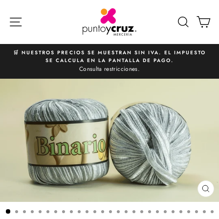
Ir
directamente
NAVEGACIÓN
BUSCA
C
al
contenido
🛒 NUESTROS PRECIOS SE MUESTRAN SIN IVA. EL IMPUESTO
SE CALCULA EN LA PANTALLA DE PAGO.
diapositivas
Consulta restricciones.
pausa
CE
(E