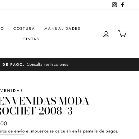
Instagram
Facebo
DO
COSTURA
MANUALIDADES
INGRESAR
CARR
CINTAS
Consulta restricciones.
A DE PAGO.
NVENIDAS
IENVENIDAS MODA
OCHET 2008/3
o
.00
ual
stos de envío
e impuestos se calculan en la pantalla de pagos.