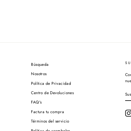
S
Búsqueda
Nosotros
Con
nue
Política de Privacidad
SU
Centro de Devoluciones
A
NU
FAQ's
LI
DE
Factura tu compra
CO
Términos del servicio
Política de reembolso