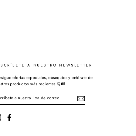
USCRÍBETE A NUESTRO NEWSLETTER
sigue ofertas especiales, obsequios y entérate de
stros productos más recientes 🛒🛍️
SCRÍBETE
ESTRA
STA
Instagram
Facebook
RREO