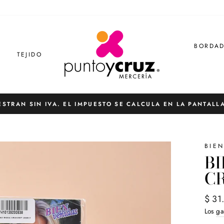
BORDA
S
TEJIDO
ESTRAN SIN IVA. EL IMPUESTO SE CALCULA EN LA PANTALL
diapositivas
pausa
BIE
B
CR
Preci
$ 31
habit
Los
ga