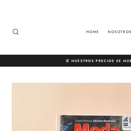
Ir
directamente
al
contenido
BUSCAR
HOME
NOSOTRO
🛒 NUESTROS PRECIOS SE MU