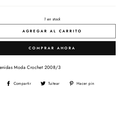
1 en stock
AGREGAR AL CARRITO
COMPRAR AHORA
venidas Moda Crochet 2008/3
Compartir
Tuitear
Pinear
Compartir
Tuitear
Hacer pin
en
en
en
Facebook
Twitter
Pinterest