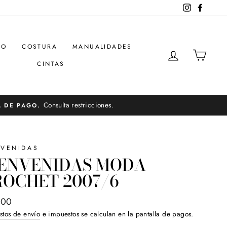
Instagram
Facebo
DO
COSTURA
MANUALIDADES
INGRESAR
CARR
CINTAS
Consulta restricciones.
A DE PAGO.
NVENIDAS
IENVENIDAS MODA
OCHET 2007/6
o
.00
ual
stos de envío
e impuestos se calculan en la pantalla de pagos.