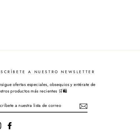
USCRÍBETE A NUESTRO NEWSLETTER
sigue ofertas especiales, obsequios y entérate de
stros productos más recientes 🛒🛍️
SCRÍBETE
ESTRA
STA
Instagram
Facebook
RREO