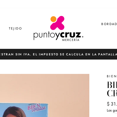
BORDA
S
TEJIDO
ESTRAN SIN IVA. EL IMPUESTO SE CALCULA EN LA PANTALL
diapositivas
pausa
BIE
B
CR
Preci
$ 31
habit
Los
ga