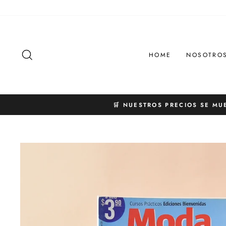
Ir
directamente
al
contenido
BUSCAR
HOME
NOSOTRO
🛒 NUESTROS PRECIOS SE MU