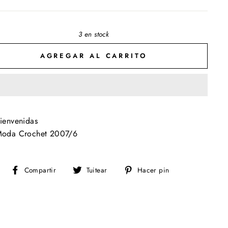
3 en stock
AGREGAR AL CARRITO
ienvenidas
oda Crochet 2007/6
Compartir
Tuitear
Pinear
Compartir
Tuitear
Hacer pin
en
en
en
Facebook
Twitter
Pinterest