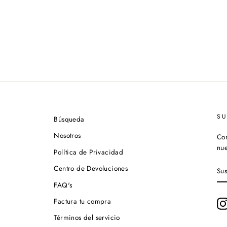
S
Búsqueda
Nosotros
Con
nue
Política de Privacidad
SU
Centro de Devoluciones
A
NU
FAQ's
LI
DE
Factura tu compra
CO
Términos del servicio