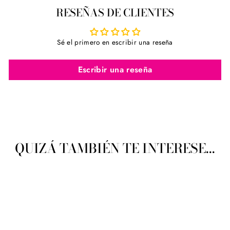
en
en
en
RESEÑAS DE CLIENTES
Facebook
Twitter
Pinterest
Sé el primero en escribir una reseña
Escribir una reseña
QUIZÁ TAMBIÉN TE INTERESE...