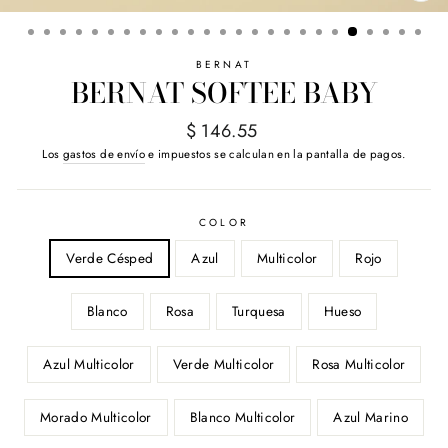
(E
BERNAT
BERNAT SOFTEE BABY
Precio
$ 146.55
habitual
Los
gastos de envío
e impuestos se calculan en la pantalla de pagos.
COLOR
Verde Césped
Azul
Multicolor
Rojo
Blanco
Rosa
Turquesa
Hueso
Azul Multicolor
Verde Multicolor
Rosa Multicolor
Morado Multicolor
Blanco Multicolor
Azul Marino