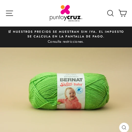
Ir
directamente
NAVEGACIÓN
BUSCA
C
al
contenido
🛒 NUESTROS PRECIOS SE MUESTRAN SIN IVA. EL IMPUESTO
SE CALCULA EN LA PANTALLA DE PAGO.
diapositivas
Consulta restricciones.
pausa
CE