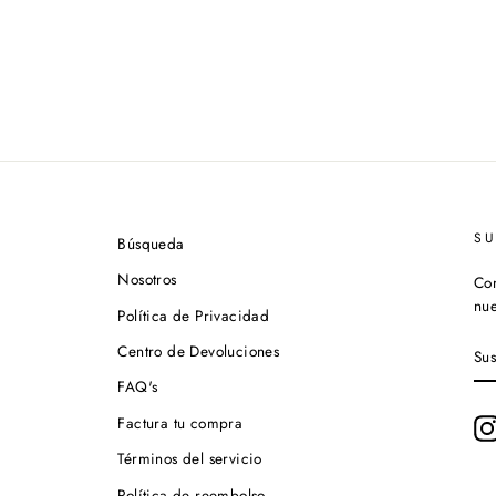
S
Búsqueda
Nosotros
Con
nue
Política de Privacidad
SU
Centro de Devoluciones
A
NU
FAQ's
LI
DE
Factura tu compra
CO
Términos del servicio
Política de reembolso