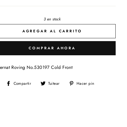
3 en stock
AGREGAR AL CARRITO
COMPRAR AHORA
ernat Roving No.530197 Cold Front
Compartir
Tuitear
Pinear
Compartir
Tuitear
Hacer pin
en
en
en
Facebook
Twitter
Pinterest