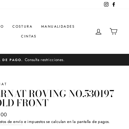
Instagram
Facebo
DO
COSTURA
MANUALIDADES
INGRESAR
CARR
CINTAS
Consulta restricciones.
A DE PAGO.
NAT
RNAT ROVING NO.530197
OLD FRONT
o
.00
ual
stos de envío
e impuestos se calculan en la pantalla de pagos.