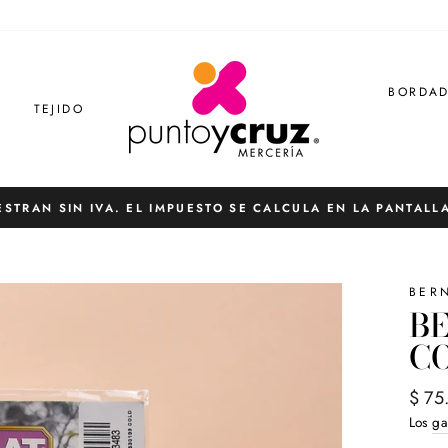
BORDA
S
TEJIDO
ESTRAN SIN IVA. EL IMPUESTO SE CALCULA EN LA PANTALL
diapositivas
pausa
BER
BE
C
Preci
$ 75
habit
Los
ga