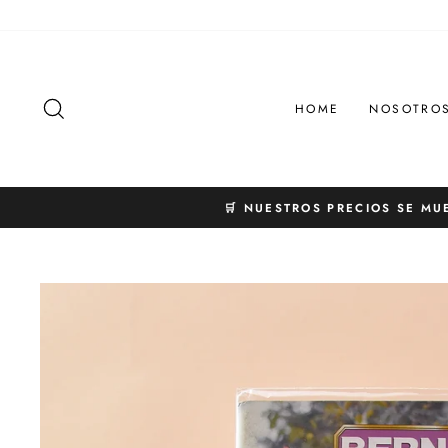
Ir
directamente
al
contenido
BUSCAR
HOME
NOSOTRO
🛒 NUESTROS PRECIOS SE MU