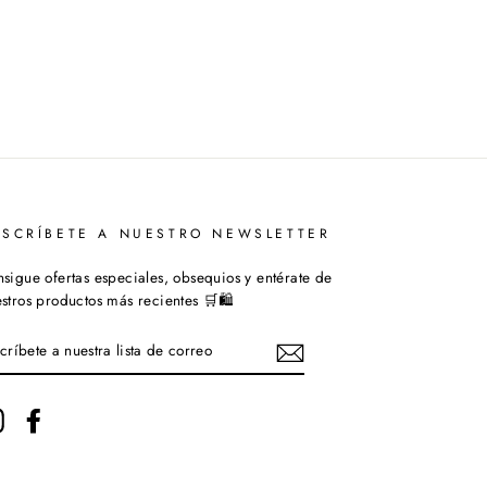
USCRÍBETE A NUESTRO NEWSLETTER
sigue ofertas especiales, obsequios y entérate de
stros productos más recientes 🛒🛍️
SCRÍBETE
ESTRA
STA
Instagram
Facebook
RREO